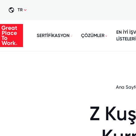
TR
EN İYİ İŞ
SERTİFİKASYON
ÇÖZÜMLER
LİSTELERİ
Ana Sayf
Z Kuş