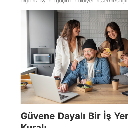
organizasyona güçlü bir
aidiyet
hissetmesi içi
Güvene Dayalı Bir İş Yer
Kuralı