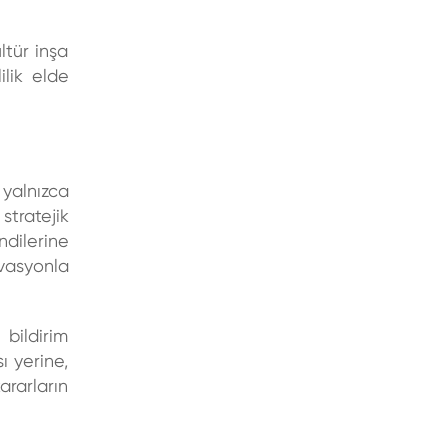
ltür inşa
ilik elde
 yalnızca
stratejik
ndilerine
ivasyonla
bildirim
 yerine,
ararların