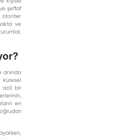
e kişisel
ve şeffaf
 otoriter
makta ve
kurumlar,
yor?
ye anında
u küresel
 acil bir
rlerinin,
nların en
doğrudan
sayarken,