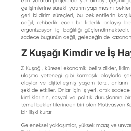
etki yaratan projelerde yer almayı, çeşitlili
gelişimlerine sürekli yatırım yapılmasını bekle
geri bildirim süreçleri, bu beklentilerin karş
değil, rehberlik eden bir liderlik anlayışı
organizasyon içi bağlılığı güçlendirmektedir.
sadece bugünün değil, geleceğin de kazananla
Z Kuşağı Kimdir ve İş H
Z Kuşağı, küresel ekonomik belirsizlikler, ikli
ulaşma yeteneği gibi karmaşık olaylarla şeki
olaylar ve dijitalleşmiş yaşam tarzı, onların
şekilde etkiler. Onlar için iş yeri, artık sade
kimliklerinin, sosyal ve politik duruşlarının b
temel beklentilerinden biri olan
Motivasyon Ka
bir ilişki kurar.
Geleneksel yaklaşımlar, yüksek maaş ve unvanı