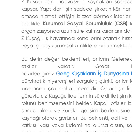
Z Kuşağı için motivasyon kaynakları sadece
kapsar. Yaptıkları işin sadece şirketin kâr h
amaca hizmet ettiğini bizzat görmek isterler. 
özellikle
Kurumsal Sosyal Sorumluluk (CSR)
k
organizasyonda uzun süre kalma kararlarında m
Z Kuşağı, iş hayatında kendilerini
otantik
hisse
veya içi boş kurumsal kimliklere bürünmekten 
Bu derin değer beklentileri, onların
Geleneks
etkiler yaratır.
Great Pla
hazırladığımız
Genç Kuşakların İş Dünyasına E
bürokratik hiyerarşileri sorgular; çünkü onlar i
kıdemden çok daha önemlidir. Onlar için lide
görevidir. Z Kuşağı, liderlerinin sürekli iletişim
rolünü benimsemesini bekler. Kapalı ofisler, b
sonuç alma ve sürekli gelişim beklentisine 
kaynağı
olarak görürler. Bu beklenti, adil ve li
katkısı, yaşı veya kıdemi ne olursa olsun, şe