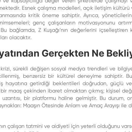
ğe ve kapsayıcılığa değer veren şirketlerde çalışmayı v
mektedir. Esnek çalışma modelleri, açık iletişim kültürü 
ılanmasında kritik öneme sahiptir. Ayrıca, yöneticilerin
 benimsemeleri; genç çalışanların motivasyonunu artır
 Bu bağlamda, Z Kuşağı’nın değerlerini içselleştiren 
rı olacaktır.
ayatından Gerçekten Ne Bekli
m krizi, sürekli değişen sosyal medya trendleri ve bilgi
llenmiş, benzersiz bir kültürel deneyime sahiptir. B
 iş hayatına getirdiği beklentileri doğrudan, güçlü ve
ce bir maaş çekinden ibaret olmaktan çıkmış; kişisel değe
ir uzantısı, bir platformu haline gelmiştir. Bu durum, o
ynakları: Maaşın Ötesinde Anlam ve Amaç Arayışı
ile 
n çalışan tatmini ve aidiyeti için yeterli olduğunu var