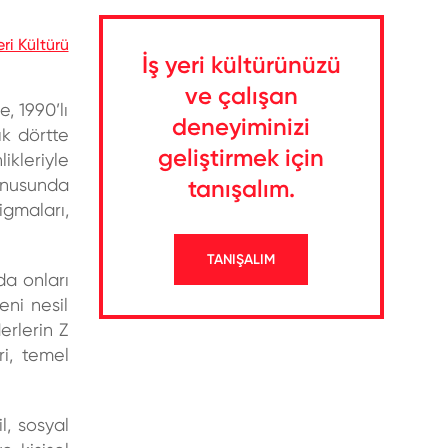
eri Kültürü
İş yeri kültürünüzü
ve çalışan
, 1990’lı
deneyiminizi
ık dörtte
geliştirmek için
ikleriyle
tanışalım.
konusunda
igmaları,
TANIŞALIM
da onları
ni nesil
erlerin Z
ri, temel
l, sosyal