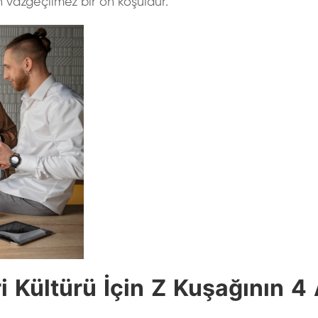
n vazgeçilmez bir ön koşuldur.
i Kültürü İçin Z Kuşağının 4 