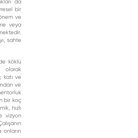
kları da
resel bir
i önem ve
tme veya
mektedir.
yı, sahte
de köklü
olarak
, katı ve
vandan ve
mentorluk
en bir koç
ik, hızlı
ve vizyon
Çalışanın
a onların