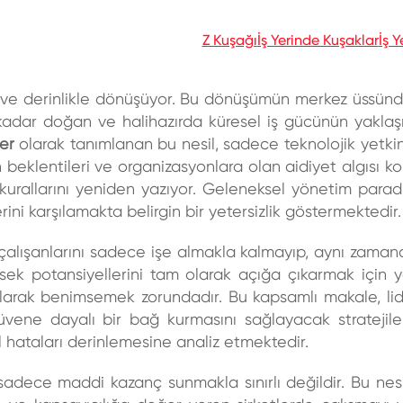
Z Kuşağı
İş Yerinde Kuşaklar
İş Y
zla ve derinlikle dönüşüyor. Bu dönüşümün merkez üssünde
na kadar doğan ve halihazırda küresel iş gücünün yaklaş
ler
olarak tanımlanan bu nesil, sadece teknolojik yetkinl
n beklentileri ve organizasyonlara olan aidiyet algısı 
n kurallarını yeniden yazıyor. Geleneksel yönetim parad
rini karşılamakta belirgin bir yetersizlik göstermektedir.
ı çalışanlarını sadece işe almakla kalmayıp, aynı zaman
ek potansiyellerini tam olarak açığa çıkarmak için ye
uk olarak benimsemek zorundadır. Bu kapsamlı makale, lid
güvene dayalı bir bağ kurmasını sağlayacak stratejile
 hataları derinlemesine analiz etmektedir.
 sadece maddi kazanç sunmakla sınırlı değildir. Bu nesi