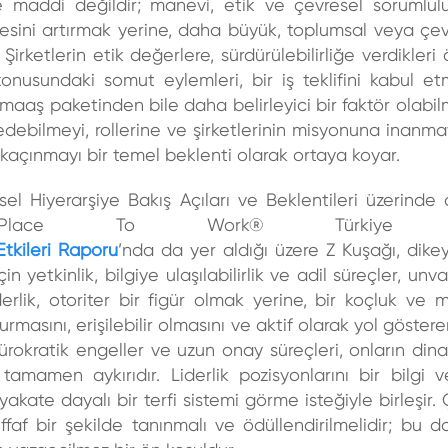
 maddi değildir; manevi, etik ve çevresel sorumlulu
anesini artırmak yerine, daha büyük, toplumsal veya çev
Şirketlerin etik değerlere, sürdürülebilirliğe verdikler
onusundaki somut eylemleri, bir iş teklifini kabul e
aaş paketinden bile daha belirleyici bir faktör olabil
debilmeyi, rollerine ve şirketlerinin misyonuna inanma
kaçınmayı bir temel beklenti olarak ortaya koyar.
el Hiyerarşiye Bakış Açıları ve Beklentileri
üzerinde 
ce To Work® Türkiye
tkileri Raporu
’nda da yer aldığı üzere
Z Kuşağı, dikey
çin yetkinlik, bilgiye ulaşılabilirlik ve adil süreçler, un
rlik, otoriter bir figür olmak yerine, bir koçluk ve 
 kurmasını, erişilebilir olmasını ve aktif olarak yol göster
ürokratik engeller ve uzun onay süreçleri, onların dinam
tamamen aykırıdır. Liderlik pozisyonlarını bir
bilgi 
yakate dayalı bir terfi sistemi görme isteğiyle birleşir. 
ffaf bir şekilde tanınmalı ve ödüllendirilmelidir; bu d