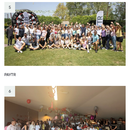
5
PAYTR
6