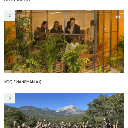
2
KOÇ FİNANSMAN A.Ş.
3