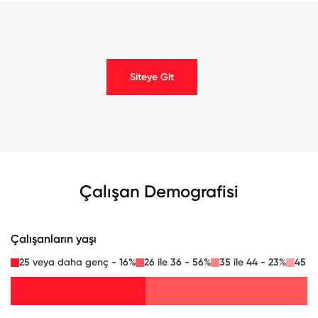
Siteye Git
Çalışan Demografisi
Çalışanların yaşı
25 veya daha genç - 16%
26 ile 36 - 56%
35 ile 44 - 23%
45 il