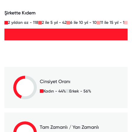
Şirkette Kıdem
2 yıldan az - 118
2 ile 5 yıl - 42
6 ile 10 yıl - 10
11 ile 15 yıl - 1
16
Cinsiyet Oranı
Kadın - 44%
Erkek - 56%
Tam Zamanlı / Yarı Zamanlı