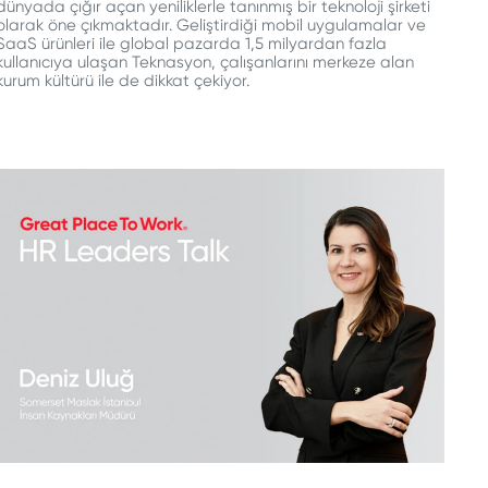
dünyada çığır açan yeniliklerle tanınmış bir teknoloji şirketi
olarak öne çıkmaktadır. Geliştirdiği mobil uygulamalar ve
SaaS ürünleri ile global pazarda 1,5 milyardan fazla
kullanıcıya ulaşan Teknasyon, çalışanlarını merkeze alan
kurum kültürü ile de dikkat çekiyor.