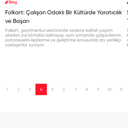
Blog
Folkart: Çalışan Odaklı Bir Kültürde Yaratıcılık
ve Başarı
Folkart, gayrimenkul sektöründe sadece kaliteli yaşam
alanları yaratmakla kalmayıp, aynı zamanda çalışanlarının
potansiyelini keşfetme ve geliştirme konusunda da yenilikçi
yaklaşımlar sunuyor.
1
2
3
4
5
6
7
8
9
10
11