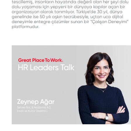
tescillemiş, insanların hayatında değerli olan her şeyi dolu
dolu yaşaması için yepyeni bir dünyaya kapılar açan bir
organizasyon olarak tanımlıyor. Türkiye’de 30 yıl, dünya
genelinde ise 50 yılı aşkın tecrübesiyle, uçtan uca dijital
deneyimle entegre çözümler sunan bir “Çalışan Deneyimi”
platformudur.