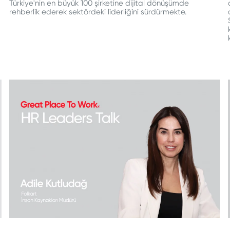
Türkiye'nin en büyük 100 şirketine dijital dönüşümde
rehberlik ederek sektördeki liderliğini sürdürmekte.