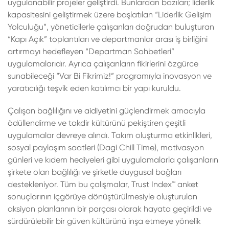
uygulanabilir projeler geliştirdi. Bunlardan bazıları; liderlik
kapasitesini geliştirmek üzere başlatılan “Liderlik Gelişim
Yolculuğu”, yöneticilerle çalışanları doğrudan buluşturan
“Kapı Açık” toplantıları ve departmanlar arası iş birliğini
artırmayı hedefleyen “Departman Sohbetleri”
uygulamalarıdır. Ayrıca çalışanların fikirlerini özgürce
sunabileceği “Var Bi Fikrimiz!” programıyla inovasyon ve
yaratıcılığı teşvik eden katılımcı bir yapı kuruldu.
Çalışan bağlılığını ve aidiyetini güçlendirmek amacıyla
ödüllendirme ve takdir kültürünü pekiştiren çeşitli
uygulamalar devreye alındı. Takım oluşturma etkinlikleri,
sosyal paylaşım saatleri (Dagi Chill Time), motivasyon
günleri ve kıdem hediyeleri gibi uygulamalarla çalışanların
şirkete olan bağlılığı ve şirketle duygusal bağları
destekleniyor. Tüm bu çalışmalar, Trust Index™ anket
sonuçlarının içgörüye dönüştürülmesiyle oluşturulan
aksiyon planlarının bir parçası olarak hayata geçirildi ve
sürdürülebilir bir güven kültürünü inşa etmeye yönelik