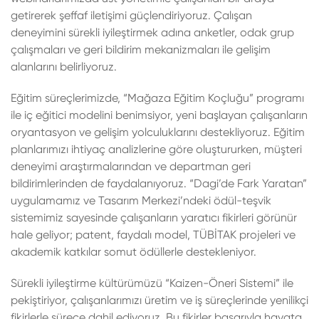
getirerek şeffaf iletişimi güçlendiriyoruz. Çalışan
deneyimini sürekli iyileştirmek adına anketler, odak grup
çalışmaları ve geri bildirim mekanizmaları ile gelişim
alanlarını belirliyoruz.
Eğitim süreçlerimizde, “Mağaza Eğitim Koçluğu” programı
ile iç eğitici modelini benimsiyor, yeni başlayan çalışanların
oryantasyon ve gelişim yolculuklarını destekliyoruz. Eğitim
planlarımızı ihtiyaç analizlerine göre oluştururken, müşteri
deneyimi araştırmalarından ve departman geri
bildirimlerinden de faydalanıyoruz. “Dagi’de Fark Yaratan”
uygulamamız ve Tasarım Merkezi’ndeki ödül-teşvik
sistemimiz sayesinde çalışanların yaratıcı fikirleri görünür
hale geliyor; patent, faydalı model, TÜBİTAK projeleri ve
akademik katkılar somut ödüllerle destekleniyor.
Sürekli iyileştirme kültürümüzü “Kaizen-Öneri Sistemi” ile
pekiştiriyor, çalışanlarımızı üretim ve iş süreçlerinde yenilikçi
fikirlerle sürece dahil ediyoruz. Bu fikirler başarıyla hayata