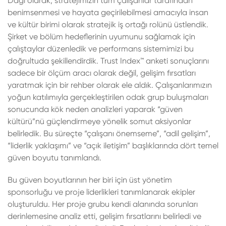
Dagi olarak, stratejimizin tüm çalışanlar tarafından
benimsenmesi ve hayata geçirilebilmesi amacıyla insan
ve kültür birimi olarak stratejik iş ortağı rolünü üstlendik.
Şirket ve bölüm hedeflerinin uyumunu sağlamak için
çalıştaylar düzenledik ve performans sistemimizi bu
doğrultuda şekillendirdik. Trust Index™ anketi sonuçlarını
sadece bir ölçüm aracı olarak değil, gelişim fırsatları
yaratmak için bir rehber olarak ele aldık. Çalışanlarımızın
yoğun katılımıyla gerçekleştirilen odak grup buluşmaları
sonucunda kök neden analizleri yaparak “güven
kültürü”nü güçlendirmeye yönelik somut aksiyonlar
belirledik. Bu süreçte “çalışanı önemseme”, “adil gelişim”,
“liderlik yaklaşımı” ve “açık iletişim” başlıklarında dört temel
güven boyutu tanımlandı.
Bu güven boyutlarının her biri için üst yönetim
sponsorluğu ve proje liderlikleri tanımlanarak ekipler
oluşturuldu. Her proje grubu kendi alanında sorunları
derinlemesine analiz etti, gelişim fırsatlarını belirledi ve