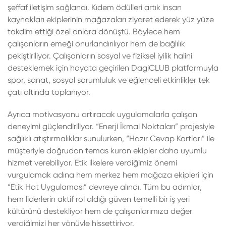
şeffaf iletişim sağlandı. Kıdem ödülleri artık insan
kaynakları ekiplerinin mağazaları ziyaret ederek yüz yüze
takdim ettiği özel anlara dönüştü. Böylece hem
çalışanların emeği onurlandırılıyor hem de bağlılık
pekiştiriliyor. Çalışanların sosyal ve fiziksel iyilik halini
desteklemek için hayata geçirilen DagiCLUB platformuyla
spor, sanat, sosyal sorumluluk ve eğlenceli etkinlikler tek
çatı altında toplanıyor.
Ayrıca motivasyonu artıracak uygulamalarla çalışan
deneyimi güçlendiriliyor. “Enerji İkmal Noktaları” projesiyle
sağlıklı atıştırmalıklar sunulurken, “Hazır Cevap Kartları” ile
müşteriyle doğrudan temas kuran ekipler daha uyumlu
hizmet verebiliyor. Etik ilkelere verdiğimiz önemi
vurgulamak adına hem merkez hem mağaza ekipleri için
“Etik Hat Uygulaması” devreye alındı. Tüm bu adımlar,
hem liderlerin aktif rol aldığı güven temelli bir iş yeri
kültürünü destekliyor hem de çalışanlarımıza değer
verdiğimizi her yönüyle hissettiriyor.