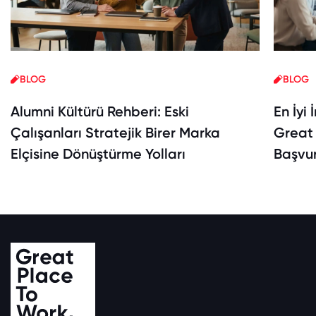
BLOG
BLOG
Alumni Kültürü Rehberi: Eski
En İyi 
Çalışanları Stratejik Birer Marka
Great 
Elçisine Dönüştürme Yolları
Başvur