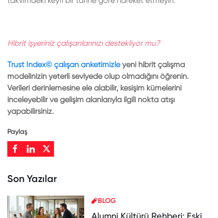
takvimdeki keyfi bir tarihe göre hareket etmeyin.
Hibrit işyeriniz çalışanlarınızı destekliyor mu?
Trust Index© çalışan anketimizle
yeni hibrit çalışma
modelinizin yeterli seviyede olup olmadığını öğrenin.
Verileri derinlemesine ele alabilir, kesişim kümelerini
inceleyebilir ve gelişim alanlarıyla ilgili nokta atışı
yapabilirsiniz.
Paylaş
Son Yazılar
BLOG
Alumni Kültürü Rehberi: Eski