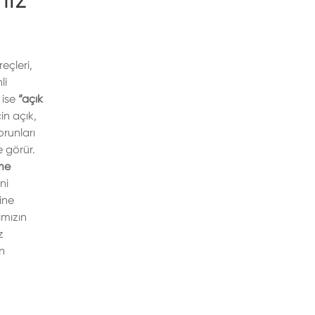
eçleri,
li
 ise
“açık
in açık,
orunları
e görür.
me
ni
ine
ımızın
z
in