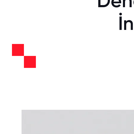
Dene
İ