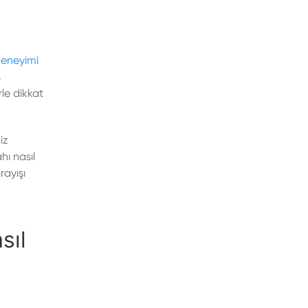
deneyimi
ş
rle dikkat
iz
hı nasıl
rayışı
sıl