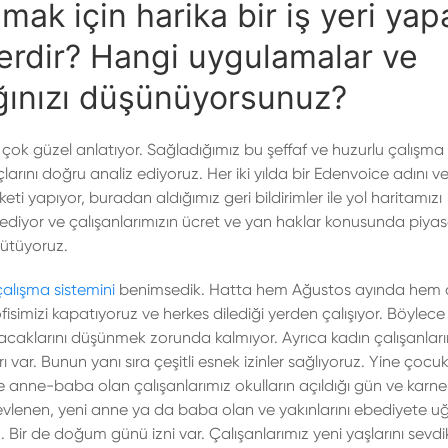
ak için harika bir iş yeri yap
lerdir? Hangi uygulamalar ve
tığınızı düşünüyorsunuz?
ok güzel anlatıyor. Sağladığımız bu şeffaf ve huzurlu çalışm
larını doğru analiz ediyoruz. Her iki yılda bir Edenvoice adını v
i yapıyor, buradan aldığımız geri bildirimler ile yol haritamızı
akip ediyor ve çalışanlarımızın ücret ve yan haklar konusunda piy
rütüyoruz.
 çalışma sistemini
benimsedik. Hatta hem Ağustos ayında hem de
ofisimizi kapatıyoruz ve herkes dilediği yerden çalışıyor. Böylece 
acaklarını düşünmek zorunda kalmıyor. Ayrıca kadın çalışanları
r. Bunun yanı sıra çeşitli esnek izinler sağlıyoruz. Yine çocuk
 anne-baba olan çalışanlarımız okulların açıldığı gün ve karne
 evlenen, yeni anne ya da baba olan ve yakınlarını ebediyete u
z. Bir de doğum günü izni var. Çalışanlarımız yeni yaşlarını sevdik