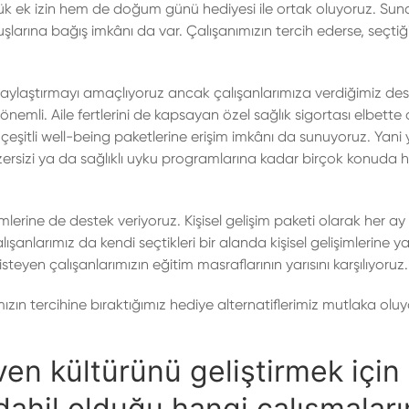
lük ek izin hem de doğum günü hediyesi ile ortak oluyoruz. S
uluşlarına bağış imkânı da var. Çalışanımızın tercih ederse, seçtiğ
olaylaştırmayı amaçlıyoruz ancak çalışanlarımıza verdiğimiz de
önemli. Aile fertlerini de kapsayan özel sağlık sigortası elbett
n çeşitli well-being paketlerine erişim imkânı da sunuyoruz. Yani
zersizi ya da sağlıklı uyku programlarına kadar birçok konuda 
imlerine de destek veriyoruz. Kişisel gelişim paketi olarak her ay
ışanlarımız da kendi seçtikleri bir alanda kişisel gelişimlerine ya
eyen çalışanlarımızın eğitim masraflarının yarısını karşılıyoruz.
zın tercihine bıraktığımız hediye alternatiflerimiz mutlaka oluy
n kültürünü geliştirmek için
 dahil olduğu hangi çalışmaları