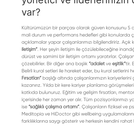
var?
Kültürümüzün bir parçası olarak güven konusunu 5 ana
mali durum ve performans hedefleri gibi konularda çal
açıklamalar yapar çalışanlarımızı bilgilendiririz. Açık k
iletişim”
. Her şeyin iletişim ile çözülebileceğine inandı
dürüst ve samimi bir iletişim ortamı yaratırlar. Çalışanl
çözebilirler. Bir diğer ana başlık
“adalet
ve
eşitlik”
tir.
Belirli kural setleri ile hareket eder, bu kural setleri
Fırsatları”
başlığı altında çalışanlarımızın kariyerlerini 
kazanırız. Yılda bir kere kariyer planlama görüşmeleri 
katkıda bulunuruz. Eğitim ve gelişim fırsatları, mentor
içerisinde her zaman yer alır. Tüm pozisyonlarımızı yay
ise
“sağlıklı çalışma ortamı”
. Çalışanların fiziksel ve p
Meditopia ve HiDoctor gibi wellbeing uygulamalarını 
farklılıklarına saygı gösterir ve herkesin kendini raha