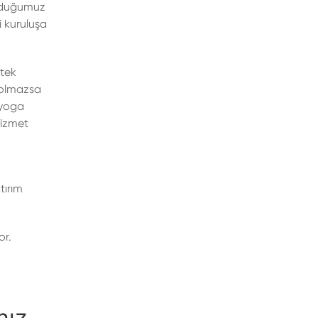
unduğumuz
i kuruluşa
stek
e olmazsa
 yoga
hizmet
tırım
or.
nız