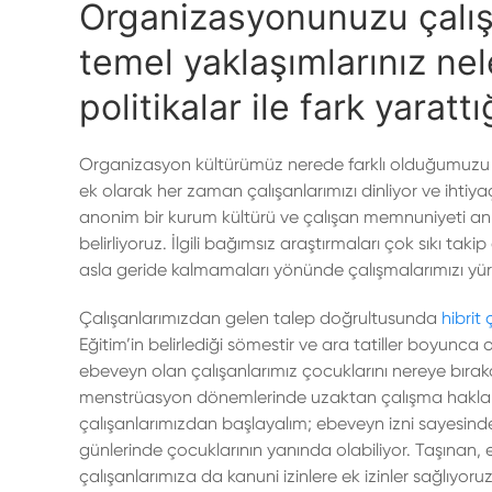
Organizasyonunuzu çalışm
temel yaklaşımlarınız ne
politikalar ile fark yarat
Organizasyon kültürümüz nerede farklı olduğumuzu ç
ek olarak her zaman çalışanlarımızı dinliyor ve ihtiyaç
anonim bir kurum kültürü ve çalışan memnuniyeti anket
belirliyoruz. İlgili bağımsız araştırmaları çok sıkı t
asla geride kalmamaları yönünde çalışmalarımızı yü
Çalışanlarımızdan gelen talep doğrultusunda
hibrit
Eğitim’in belirlediği sömestir ve ara tatiller boyunca 
ebeveyn olan çalışanlarımız çocuklarını nereye bırak
menstrüasyon dönemlerinde uzaktan çalışma hakları va
çalışanlarımızdan başlayalım; ebeveyn izni sayesinde
günlerinde çocuklarının yanında olabiliyor. Taşınan,
çalışanlarımıza da kanuni izinlere ek izinler sağlıyoru