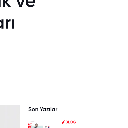
ik ve
rı
Son Yazılar
BLOG