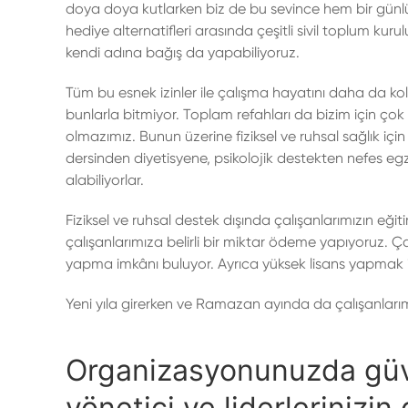
doya doya kutlarken biz de bu sevince hem bir gün
hediye alternatifleri arasında çeşitli sivil toplum kur
kendi adına bağış da yapabiliyoruz.
Tüm bu esnek izinler ile çalışma hayatını daha da k
bunlarla bitmiyor. Toplam refahları da bizim için çok 
olmazımız. Bunun üzerine fiziksel ve ruhsal sağlık içi
dersinden diyetisyene, psikolojik destekten nefes eg
alabiliyorlar.
Fiziksel ve ruhsal destek dışında çalışanlarımızın eğit
çalışanlarımıza belirli bir miktar ödeme yapıyoruz. Çal
yapma imkânı buluyor. Ayrıca yüksek lisans yapmak ist
Yeni yıla girerken ve Ramazan ayında da çalışanlarımı
Organizasyonunuzda güve
yönetici ve liderlerinizin