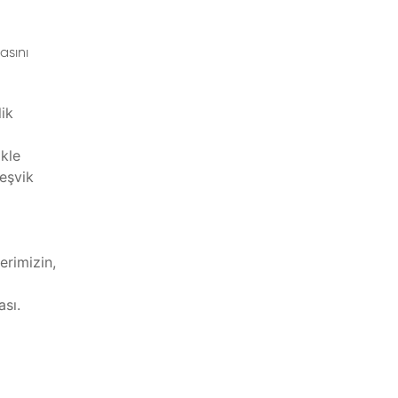
asını
lik
ikle
eşvik
erimizin,
ası.