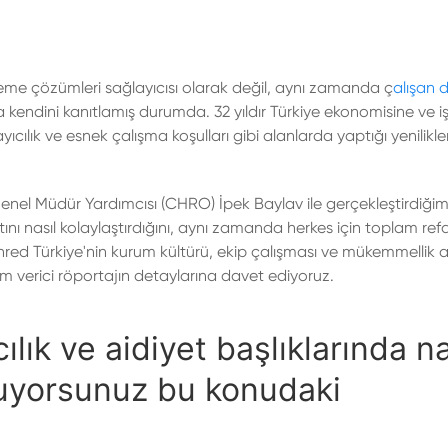
me çözümleri sağlayıcısı olarak değil, aynı zamanda ç
alışan 
kendini kanıtlamış durumda. 32 yıldır Türkiye ekonomisine ve i
yıcılık ve esnek çalışma koşulları gibi alanlarda yaptığı yenilikle
nel Müdür Yardımcısı (CHRO) İpek Baylav ile gerçekleştirdiğim
atını nasıl kolaylaştırdığını, aynı zamanda herkes için toplam refa
nred Türkiye'nin kurum kültürü, ekip çalışması ve mükemmellik a
am verici röportajın detaylarına davet ediyoruz.
ıcılık ve aidiyet başlıklarında na
nuyorsunuz bu konudaki