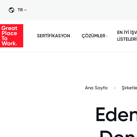
TR
EN İYİ İŞ
SERTİFİKASYON
ÇÖZÜMLER
LİSTELERİ
Ana Sayfa
Şirketl
Eden