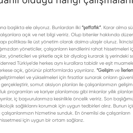
 başlıkta ele alıyoruz. Bunlardan ilki
“şeffaflık”
. Karar alma sür
ışanlara açık ve net bilgi veririz. Olup bitenler hakkında düzen
apı politikası ile üst yönetim olarak daima ulaşılır oluruz. İkincisi
ğımızdan yöneticiler, çalışanların kendilerini rahat hissetmeleri iç
ar, yöneticileri ve şirketle açık bir diyalog kurarak iş yerindeki s
 Edenred Türkiye’de herkes aynı kurallara tabidir ve eşit muamel
ni herkese açık, görünür platformlarda yayınlarız.
“Gelişim
ve
İlerle
geliştirmeleri ve yükselmeleri için fırsatlar sunarak onların güveni
gerçekleştirir, somut aksiyon planları ile çalışanlarımızın gelişim
luk programları ve kariyer planlaması gibi imkanlar yıllık planlar
ınlar, iç başvurularımıza kesinlikle öncelik veririz. Son başlığımı
sikolojik sağlıklarını korumak için uygun tedbirleri alırız. Bunun iç
çalışanlarımızın hizmetine sunduk. En önemlisi de çalışanların
t hissetmesi için uygun bir ortam sağlarız.