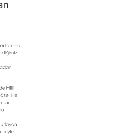
an
a ortamına
erdiğimiz
asadan
 Milli
özellikle
mızın
lu
ğurlayan
leriyle