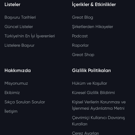
Listeler
İçerikler & Etkinlikler
Başvuru Tarihleri
Great Blog
Güncel Listeler
Şirketlerden Hikayeler
Türkiye’nin En İyi İşverenleri
Podcast
Listelere Başvur
Raporlar
Great Shop
Hakkımızda
Gizlilik Politikaları
Misyonumuz
Hüküm ve Koşullar
Ekibimiz
Küresel Gizlilik Bildirimi
Sıkça Sorulan Sorular
Kişisel Verilerin Korunması ve
İşlenmesi Aydınlatma Metni
İletişim
Çevrimiçi Kullanıcı Davranış
Kuralları
Çerez Ayarları