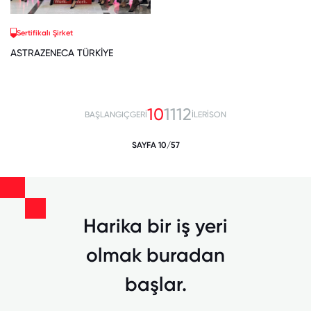
Sertifikalı Şirket
ASTRAZENECA TÜRKİYE
10
11
12
BAŞLANGIÇ
GERİ
İLERİ
SON
SAYFA 10/57
Harika bir iş yeri
olmak buradan
başlar.