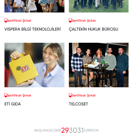
Sertifikalı Şirket
Sertifikalı Şirket
VISPERA BİLGİ TEKNOLOJİLERİ
ÇALTEKİN HUKUK BÜROSU
Sertifikalı Şirket
Sertifikalı Şirket
ETİ GIDA
TELCOSET
29
30
31
BAŞLANGIÇ
GERİ
İLERİ
SON