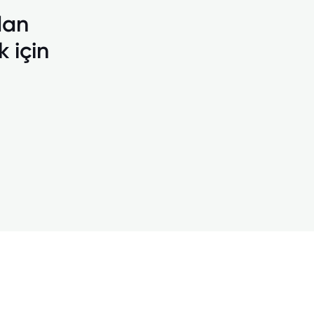
dan
 için