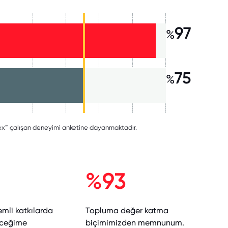
97
%
75
%
ndex™ çalışan deneyimi anketine dayanmaktadır.
%93
mli katkılarda
Topluma değer katma
eceğime
biçimimizden memnunum.