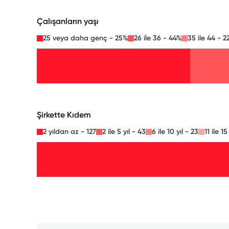
Çalışanların yaşı
25 veya daha genç - 25%
26 ile 36 - 44%
35 ile 44 - 2
Şirkette Kıdem
2 yıldan az - 127
2 ile 5 yıl - 43
6 ile 10 yıl - 23
11 ile 15