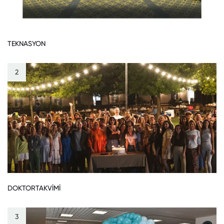
TEKNASYON
2
DOKTORTAKVİMİ
3