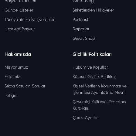
Başvuru Tarihleri
Great Blog
Güncel Listeler
Şirketlerden Hikayeler
Türkiye’nin En İyi İşverenleri
Podcast
Listelere Başvur
Raporlar
Great Shop
Hakkımızda
Gizlilik Politikaları
Misyonumuz
Hüküm ve Koşullar
Ekibimiz
Küresel Gizlilik Bildirimi
Sıkça Sorulan Sorular
Kişisel Verilerin Korunması ve
İşlenmesi Aydınlatma Metni
İletişim
Çevrimiçi Kullanıcı Davranış
Kuralları
Çerez Ayarları