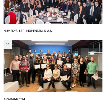
NUMESYS İLERİ MÜHENDİSLİK A.Ş.
14
ARABAM.COM