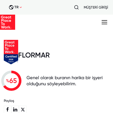
TR
MÜŞTERİ GİRİŞİ
FLORMAR
Genel olarak buranın harika bir işyeri
65
%
olduğunu söyleyebilirim.
Paylaş