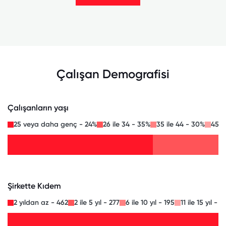
Çalışan Demografisi
Çalışanların yaşı
25 veya daha genç - 24%
26 ile 34 - 35%
35 ile 44 - 30%
45 i
Şirkette Kıdem
2 yıldan az - 462
2 ile 5 yıl - 277
6 ile 10 yıl - 195
11 ile 15 yıl - 6