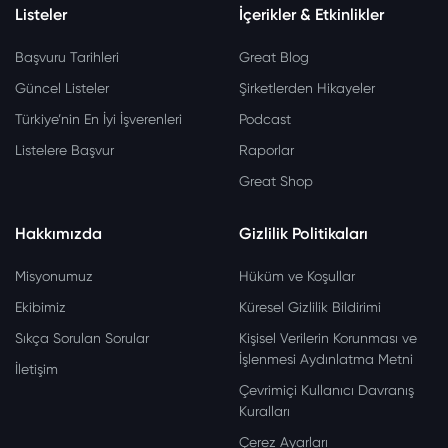
Listeler
İçerikler & Etkinlikler
Başvuru Tarihleri
Great Blog
Güncel Listeler
Şirketlerden Hikayeler
Türkiye’nin En İyi İşverenleri
Podcast
Listelere Başvur
Raporlar
Great Shop
Hakkımızda
Gizlilik Politikaları
Misyonumuz
Hüküm ve Koşullar
Ekibimiz
Küresel Gizlilik Bildirimi
Sıkça Sorulan Sorular
Kişisel Verilerin Korunması ve
İşlenmesi Aydınlatma Metni
İletişim
Çevrimiçi Kullanıcı Davranış
Kuralları
Çerez Ayarları